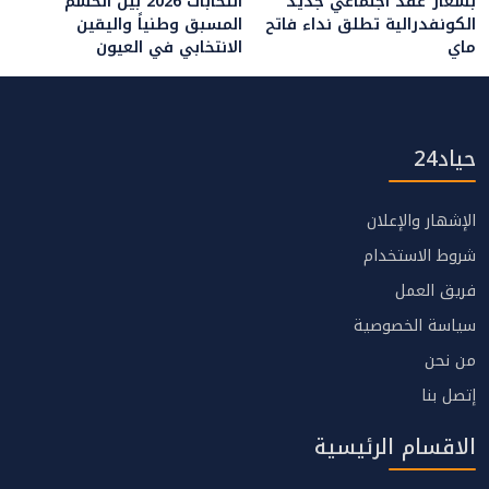
بشعار”عقد اجتماعي جديد”
انتخابات 2026 بين الحسم
الكونفدرالية تطلق نداء فاتح
المسبق وطنياً واليقين
ماي
الانتخابي في العيون
حياد24
الإشهار والإعلان
شروط الاستخدام
فريق العمل
سياسة الخصوصية
من نحن
إتصل بنا
الاقسام الرئيسية