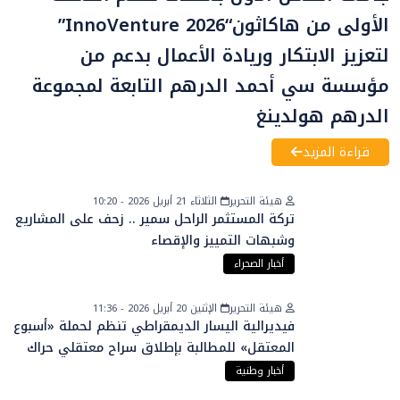
الأولى من هاكاثون“InnoVenture 2026”
لتعزيز الابتكار وريادة الأعمال بدعم من
مؤسسة سي أحمد الدرهم التابعة لمجموعة
الدرهم هولدينغ
قراءة المزيد
هيئة التحرير
الثلاثاء 21 أبريل 2026 - 10:20
تركة المستثمر الراحل سمير .. زحف على المشاريع
وشبهات التمييز والإقصاء
أخبار الصحراء
هيئة التحرير
الإثنين 20 أبريل 2026 - 11:36
فيديرالية اليسار الديمقراطي تنظم لحملة «أسبوع
المعتقل» للمطالبة بإطلاق سراح معتقلي حراك
الريف
أخبار وطنية