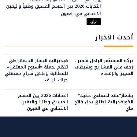
يوسفي محمد
الجمعة 3 أبريل 2026 - 17:00
انتخابات 2026 بين الحسم المسبق وطنياً واليقين
الانتخابي في العيون
الرأي
أحدث الأخبار
تركة المستثمر الراحل سمير ..
فيديرالية اليسار الديمقراطي
زحف على المشاريع وشبهات
تنظم لحملة «أسبوع المعتقل»
التمييز والإقصاء
للمطالبة بإطلاق سراح معتقلي
حراك الريف
بشعار”عقد اجتماعي جديد”
انتخابات 2026 بين الحسم
الكونفدرالية تطلق نداء فاتح
المسبق وطنياً واليقين
ماي
الانتخابي في العيون