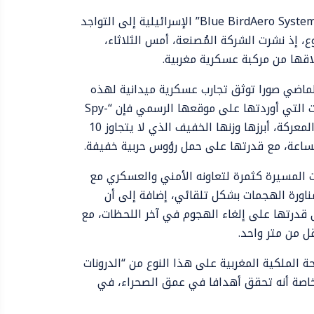
تعود الطائرات المسيرة من طراز “Spy-X” التي تنتجها شركة “Blue BirdAero System” الإسرائيلية إلى التواجد
، إذ نشرت الشركة المُصنعة، أمس الثلاثاء،
اقها من مركبة عسكرية مغربية.
 أواخر شهر يونيو الماضي صورا توثق تجارب عسكرية ميدانية لهذه
الدرون الانتحارية على رمال الصحراء المغربية؛ وحسب المعلومات التي أوردتها على موقعها الرسمي فإن “Spy-
X” تتميز بمجموعة من المميزات التي تجعلها فعالة على أرض المعركة، أبرزها وزنها الخفيف الذي لا يتجاوز 10
المسيرة كثمرة لتعاونه الأمني والعسكري مع
ومناورة الهجمات بشكل تلقائي، إضافة إلى أن
قدرتها على إلغاء الهجوم في آخر اللحظات، مع
ل من متر واحد.
ة الملكية المغربية على هذا النوع من “الدرونات
و خاصة أنه تحقق أهدافا في عمق الصحراء، في