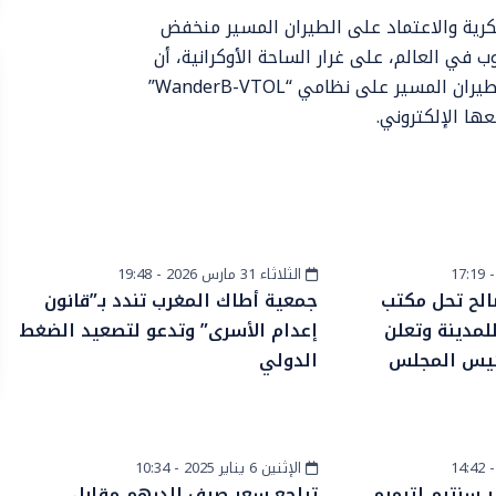
رية والاعتماد على الطيران المسير منخفض
في العالم، على غرار الساحة الأوكرانية، أن
حصلت من الشركة الإسرائيلية المتخصصة في صناعة أنظمة الطيران المسير على نظامي “WanderB-VTOL”
الثلاثاء 31 مارس 2026 - 19:48
أخبار عامة
الح تحل مكتب
جمعية أطاك المغرب تندد بـ”قانون
مدينة وتعلن
إعدام الأسرى” وتدعو لتصعيد الضغط
رئيس المجلس
الدولي
الإثنين 6 يناير 2025 - 10:34
أخبار عامة
ف ترصد 8ملاير سنتيم لترميم
تراجع سعر صرف الدرهم مقابل