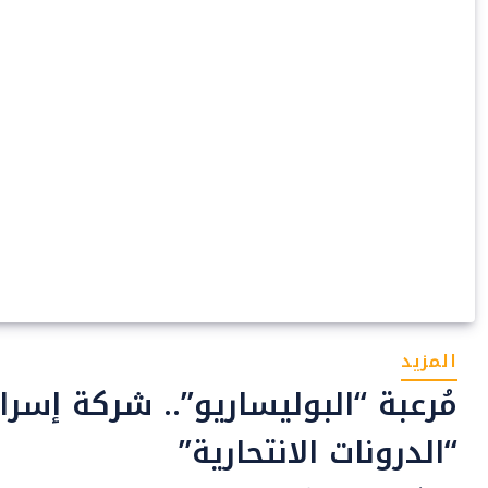
المزيد
مُرعبة “البوليساريو”.. شركة إس
“الدرونات الانتحارية”