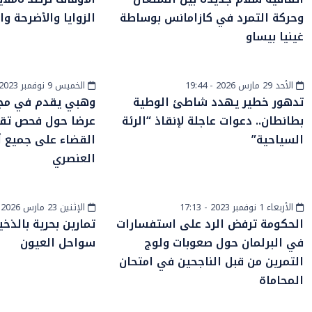
وحركة التمرد في كازامانس بوساطة
الزوايا والأضرحة وا
غينيا بيساو
الأحد 29 مارس 2026 - 19:44
الخميس 9 نوفمبر 2023 - 15:13
أخبار الصحراء
أخبار وطنية
تدهور خطير يهدد شاطئ الوطية
وهبي يقدم في مج
بطانطان.. دعوات عاجلة لإنقاذ “الرئة
عرضا حول فحص تقا
السياحية”
القضاء على جميع أ
العنصري
الأربعاء 1 نوفمبر 2023 - 17:13
الإثنين 23 مارس 2026 - 15:48
أخبار وطنية
أخبار الصحراء
الحكومة ترفض الرد على استفسارات
تمارين بحرية بالذخ
في البرلمان حول صعوبات ولوج
سواحل العيون
التمرين من قبل الناجحين في امتحان
المحاماة