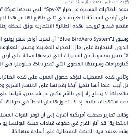
23 أغسطس، 2023
•
هيئة التحرير
على أراضي المملكة المغربية، في ثاني ظهور لها من هذا النوع
مقطع فيديو ترويجيا لهذه الطائرة الانتحارية يوثق للحظة إطل
وسبق لـ”Blue BirdAero System” أن نشرت
كيلوغرامات وسرعتها القصوى التي تقدر بـ250 كيلومترا في الساعة، مع قدرتها على حمل رؤوس حربية خفيفة.
وتأتي هذه المعطيات لتؤكد حصول المغرب على هذه الطائرات 
تل أبيب، علما أنها تتميز أيضا بقدرتها على الانتشار السريع 
تشغيلها لا يحتاج إلا إلى طاقم مكون من شخصين، قياسا على 
دقة استهداف عالية، إذ لا يتجاوز هامش الخطأ في ضرباتها أق
وكانت تقارير صحفية أمريكية أشارت إلى أن توفر القوات المسلح
الانتحارية” قد أثار الفزع في صفوف قيادات جبهة البوليساري
وقت تعتمد فيه الجبهة الانفصالية على أسلحة متهالكة.