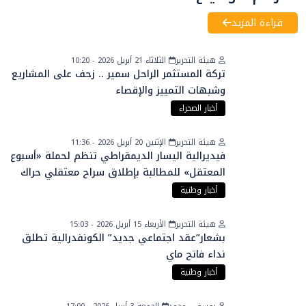
قراءة المزيد
هيئة التحرير
الثلاثاء 21 أبريل 2026 - 10:20
تركة المستثمر الراحل سمير .. زحف على المشاريع
وشبهات التمييز والإقصاء
أخبار الصحراء
هيئة التحرير
الإثنين 20 أبريل 2026 - 11:36
فيديرالية اليسار الديمقراطي تنظم لحملة «أسبوع
المعتقل» للمطالبة بإطلاق سراح معتقلي حراك
الريف
أخبار وطنية
هيئة التحرير
الأربعاء 15 أبريل 2026 - 15:03
بشعار”عقد اجتماعي جديد” الكونفدرالية تطلق
نداء فاتح ماي
أخبار وطنية