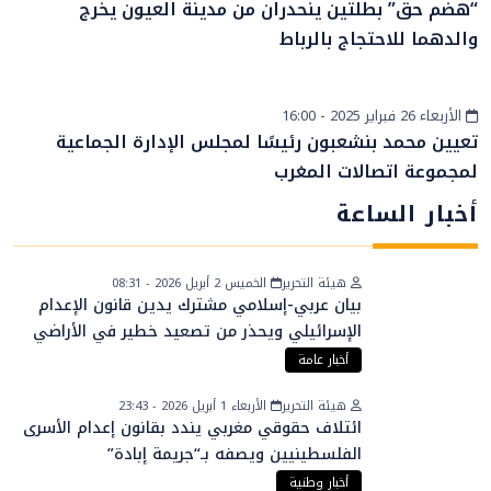
“هضم حق” بطلتين ينحدران من مدينة العيون يخرج
والدهما للاحتجاج بالرباط
الأربعاء 26 فبراير 2025 - 16:00
إقتصاد
تعيين محمد بنشعبون رئيسًا لمجلس الإدارة الجماعية
لمجموعة اتصالات المغرب
أخبار الساعة
هيئة التحرير
الخميس 2 أبريل 2026 - 08:31
بيان عربي-إسلامي مشترك يدين قانون الإعدام
الإسرائيلي ويحذر من تصعيد خطير في الأراضي
الفلسطينية
أخبار عامة
هيئة التحرير
الأربعاء 1 أبريل 2026 - 23:43
ائتلاف حقوقي مغربي يندد بقانون إعدام الأسرى
الفلسطينيين ويصفه بـ“جريمة إبادة”
أخبار وطنية