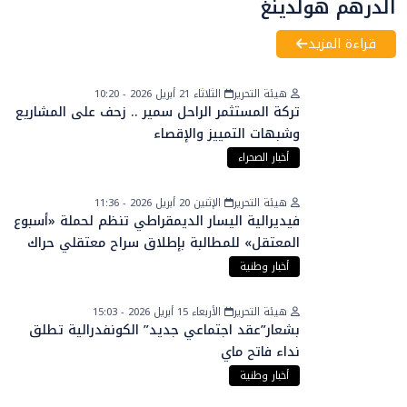
الدرهم هولدينغ
قراءة المزيد
هيئة التحرير
الثلاثاء 21 أبريل 2026 - 10:20
تركة المستثمر الراحل سمير .. زحف على المشاريع
وشبهات التمييز والإقصاء
أخبار الصحراء
هيئة التحرير
الإثنين 20 أبريل 2026 - 11:36
فيديرالية اليسار الديمقراطي تنظم لحملة «أسبوع
المعتقل» للمطالبة بإطلاق سراح معتقلي حراك
الريف
أخبار وطنية
هيئة التحرير
الأربعاء 15 أبريل 2026 - 15:03
بشعار”عقد اجتماعي جديد” الكونفدرالية تطلق
نداء فاتح ماي
أخبار وطنية