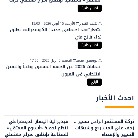
المعتقل» للمطالبة بإطلاق سراح معتقلي حراك
الريف
أخبار وطنية
هيئة التحرير
الأربعاء 15 أبريل 2026 - 15:03
بشعار”عقد اجتماعي جديد” الكونفدرالية تطلق
نداء فاتح ماي
أخبار وطنية
يوسفي محمد
الجمعة 3 أبريل 2026 - 17:00
انتخابات 2026 بين الحسم المسبق وطنياً واليقين
الانتخابي في العيون
الرأي
أحدث الأخبار
تركة المستثمر الراحل سمير ..
فيديرالية اليسار الديمقراطي
زحف على المشاريع وشبهات
تنظم لحملة «أسبوع المعتقل»
التمييز والإقصاء
للمطالبة بإطلاق سراح معتقلي