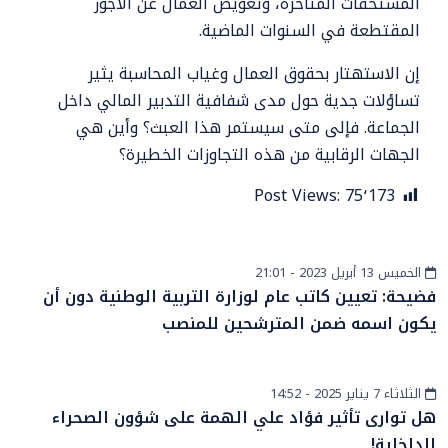
المستحقات المتأخرة، وتعويض العمال عن الأجور
المقتطعة في السنوات الماضية.
إن الاستهتار بحقوق العمال وغياب المحاسبة يثير
تساؤلات جدية حول مدى شفافية التدبير المالي داخل
الجماعة. فإلى متى سيستمر هذا العبث؟ وأين هي
الجهات الرقابية من هذه التجاوزات الخطيرة؟
Post Views:
75٬173
الخميس 13 أبريل 2023 - 21:01
المزيد
فضيحة: تعيين كاتب عام لوزارة التربية الوطنية دون أن
يكون اسمه ضمن المترشحين للمنصب
الثلاثاء 7 يناير 2025 - 14:52
الرأي
هل توارى تأثير فؤاد علي الهمة على شؤون الصحراء
الداخلية!