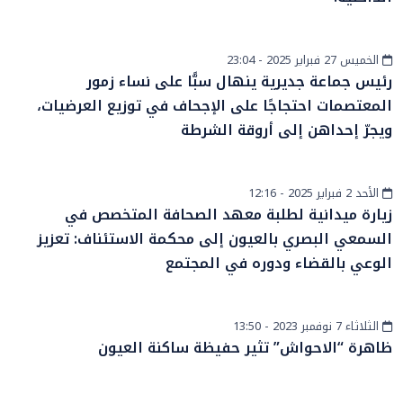
الخميس 27 فبراير 2025 - 23:04
أخبار الصحراء
رئيس جماعة جديرية ينهال سبًّا على نساء زمور
المعتصمات احتجاجًا على الإجحاف في توزيع العرضيات،
ويجرّ إحداهن إلى أروقة الشرطة
الأحد 2 فبراير 2025 - 12:16
أخبار عامة
زيارة ميدانية لطلبة معهد الصحافة المتخصص في
السمعي البصري بالعيون إلى محكمة الاستئناف: تعزيز
الوعي بالقضاء ودوره في المجتمع
الثلاثاء 7 نوفمبر 2023 - 13:50
أخبار الصحراء
ظاهرة “الاحواش” تثير حفيظة ساكنة العيون