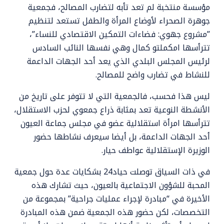
مؤسسة منتخبة لم تعد تأبه لتضارب المصالح، فجمعية
جوهرة الصحراء لأوضاع المرأة والطفل تستعد لتنظيم
”مشروع جهوي: فضاءات التمكين الاقتصادي للنساء”،
تترأسها امكملتو كمال وهي نفسها النائب السادس
لرئيس المجلس البلدي الذي يعد أحد الجهات الداعمة
للنشاط في تضارب واضح للمصالح.
ليس هذا فحسب، فالجمعية التي لا تتوفر على تاريخ من
الأنشطة النوعية تعد بمثابة ذراع جمعوي لحزب الاستقلال،
تترأسها امرأة استقلالية عضو في مجلس جماعة العيون
أحد الجهات الداعمة، بل أيضا سيعرف نشاطها حضور
الوزيرة الإستقلالية عواطف حيار.
في ذات السياق توصلت حياد24 بشكايات عدة حول جمعية
المحبة للشؤون الاجتماعية بالعيون، حيث تشارك هذه
الأخيرة في “مبادرة لإجراء عمليات جراحية” بمجموعة من
التخصصات، لكن حضور هذه الجمعية ضمن هذه المبادرة