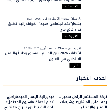
المعتقل» للمطالبة بإطلاق سراح معتقلي حراك
الريف
أخبار وطنية
هيئة التحرير
الأربعاء 15 أبريل 2026 - 15:03
بشعار”عقد اجتماعي جديد” الكونفدرالية تطلق
نداء فاتح ماي
أخبار وطنية
يوسفي محمد
الجمعة 3 أبريل 2026 - 17:00
انتخابات 2026 بين الحسم المسبق وطنياً واليقين
الانتخابي في العيون
الرأي
أحدث الأخبار
تركة المستثمر الراحل سمير ..
فيديرالية اليسار الديمقراطي
زحف على المشاريع وشبهات
تنظم لحملة «أسبوع المعتقل»
التمييز والإقصاء
للمطالبة بإطلاق سراح معتقلي