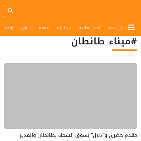
الرئيسية
أخبار وطنية
سياسة
رياضة
دولي
إقتصاد
#ميناء طانطان
مقدم حضري و”دلال” بسوق السمك بطانطان والمدير