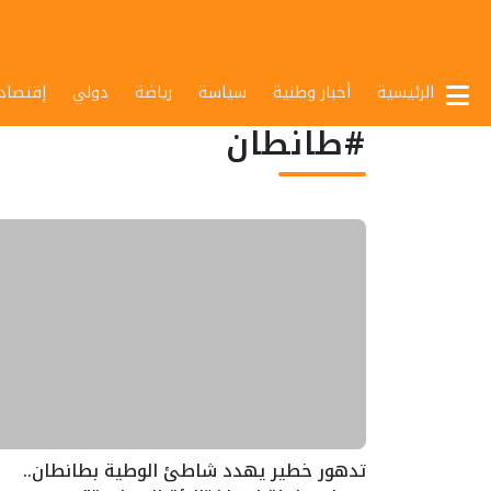
الرئيسية
أخبار وطنية
سياسة
رياضة
دولي
إقتصاد
#طانطان
تدهور خطير يهدد شاطئ الوطية بطانطان..