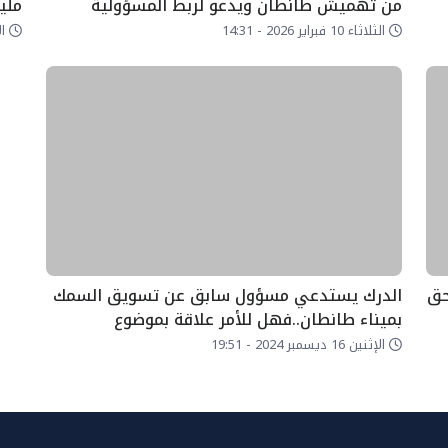
من تهميش طانطان ويدعو لربط المسؤولية
مليو
بالمحاسبة
الثلاثاء 10 فبراير 2026 - 14:31
الإثني
حق
الدرك يستدعي مسؤول سابق عن تسويق السمك
بميناء طانطان..فهل للأمر علاقة بموضوع
“الفقيرة”
الإثنين 16 ديسمبر 2024 - 19:51