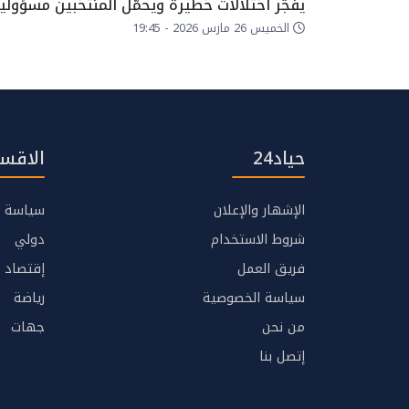
يفجّر اختلالات خطيرة ويحمّل المنتخبين مسؤولي
التدهور
الخميس 26 مارس 2026 - 19:45
حياد24
الاقسا
الإشهار والإعلان
سياسة
شروط الاستخدام
دولي
فريق العمل
إقتصاد
سياسة الخصوصية
رياضة
من نحن
جهات
إتصل بنا