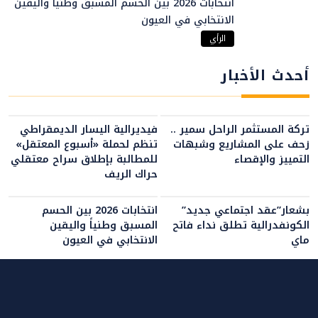
انتخابات 2026 بين الحسم المسبق وطنياً واليقين
الانتخابي في العيون
الرأي
أحدث الأخبار
تركة المستثمر الراحل سمير ..
فيديرالية اليسار الديمقراطي
زحف على المشاريع وشبهات
تنظم لحملة «أسبوع المعتقل»
التمييز والإقصاء
للمطالبة بإطلاق سراح معتقلي
حراك الريف
بشعار”عقد اجتماعي جديد”
انتخابات 2026 بين الحسم
الكونفدرالية تطلق نداء فاتح
المسبق وطنياً واليقين
ماي
الانتخابي في العيون