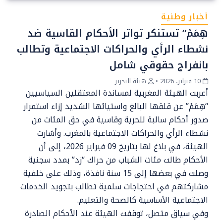
أخبار وطنية
هِمَمْ” تستنكر تواتر الأحكام القاسية ضد
نشطاء الرأي والحراكات الاجتماعية وتطالب
بانفراج حقوقي شامل
10 فبراير، 2026
•
هيئة التحرير
أعربت الهيئة المغربية لمساندة المعتقلين السياسيين
“هِمَمْ” عن قلقها البالغ واستيائها الشديد إزاء استمرار
صدور أحكام سالبة للحرية وقاسية في حق المئات من
نشطاء الرأي والحراكات الاجتماعية بالمغرب. وأشارت
الهيئة، في بلاغ لها بتاريخ 09 فبراير 2026، إلى أن
الأحكام طالت مئات الشباب من حراك “زد” بمدد سجنية
وصلت في بعضها إلى 15 سنة نافذة، وذلك على خلفية
مشاركتهم في احتجاجات سلمية تطالب بتجويد الخدمات
الاجتماعية الأساسية كالصحة والتعليم.
وفي سياق متصل، توقفت الهيئة عند الأحكام الصادرة