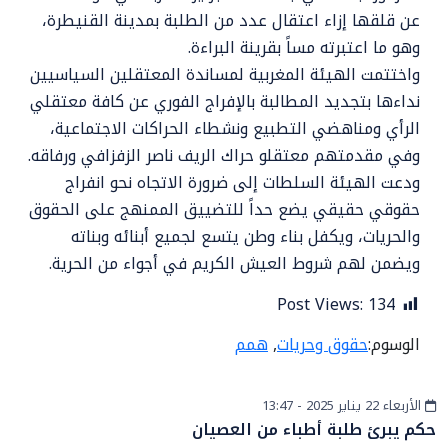
عن قلقها إزاء اعتقال عدد من الطلبة بمدينة القنيطرة،
وهو ما اعتبرته مساً بقرينة البراءة.
واختتمت الهيئة المغربية لمساندة المعتقلين السياسيين
نداءها بتجديد المطالبة بالإفراج الفوري عن كافة معتقلي
الرأي ومناهضي التطبيع ونشطاء الحراكات الاجتماعية،
وفي مقدمتهم معتقلو حراك الريف ناصر الزفزافي ورفاقه.
ودعت الهيئة السلطات إلى ضرورة الاتجاه نحو انفراج
حقوقي حقيقي يضع حداً للتضييق الممنهج على الحقوق
والحريات، ويكفل بناء وطن يتسع لجميع أبنائه وبناته
ويضمن لهم شروط العيش الكريم في أجواء من الحرية.
Post Views:
134
الوسوم:
حقوق وحريات
,
همم
الأربعاء 22 يناير 2025 - 13:47
أخبار وطنية
حكم يبرئ طلبة أطباء من العصيان