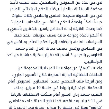
في حق عدد من المدونين والمناضلين، حيث سجلت تأييد
محكمة الاستئناف بالدار البيضاء للحكم الابتدائي الصادر
في حق المدونة سعيدة العلمي والقاضي بثلاث سنوات
حبساً نافذاً، واصفةً الحكم بـ “القاسي والمجانب للصواب”.
كما رصدت الهيئة إدانة المناضل ياسين بنشقرون بآسفي بـ
6 أشهر نافذة وغرامة مالية بسبب تدوينات انتقد فيها
السياسات العامة، بالإضافة إلى الحكم الصادر بمراكش في
حق المحامي ورئيس جمعية حماية المال العام محمد
الغلوسي بالحبس 3 أشهر نافذة إثر شكاية مباشرة من أحد
البرلمانيين.
وأعلنت “هِمَمْ” عن مواكبتها الميدانية لمجموعة من
الملفات القضائية الوازنة المدرجة خلال الأسبوع الجاري،
ومن أبرزها ملف الصحفي حميد المهداوي المعروض أمام
المحكمة الابتدائية بالرباط في جلسة 10 فبراير، وملف
النقيب محمد زيان المقرر أمام محكمة الاستئناف بالرباط
في 11 فبراير بعد نقضه. كما تتابع الهيئة ملف مقاطعي
“كارفور” بسلا في جلسة 16 فبراير، معربة في الوقت ذاته