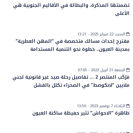
تضمنتها المذكرة، والبطالة في الأقاليم الجنوبية هي
الأعلى
السبت 22 فبراير 2025 - 13:21
مجتمع
مقترح إحداث مسالك متخصصة في “المهن العطرية”
بمدينة العيون.. خطوة نحو التنمية المستدامة
الجمعة 21 أبريل 2023 - 07:05
إقتصاد
مَرْكَب المنتصر 2 … تفاصيل رحلة صيد غير قانونية لجني
ملايين “لانكوصط” في الصحراء تكلل بالفشل
الثلاثاء 7 نوفمبر 2023 - 13:50
أخبار الصحراء
ظاهرة “الاحواش” تثير حفيظة ساكنة العيون