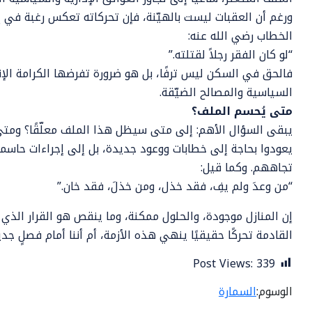
ورغم أن العقبات ليست بالهيّنة، فإن تحركاته تعكس رغبة في إ
الخطاب رضي الله عنه:
“لو كان الفقر رجلاً لقتلته.”
فالحق في السكن ليس ترفًا، بل هو ضرورة تفرضها الكرامة الإ
السياسية والمصالح الضيّقة.
متى يُحسم الملف؟
يبقى السؤال الأهم: إلى متى سيظل هذا الملف معلّقًا؟ ومتى
يعودوا بحاجة إلى خطابات ووعود جديدة، بل إلى إجراءات حاسمة
تجاههم. وكما قيل:
“من وعدَ ولم يفِ، فقد خذل، ومن خذلَ، فقد خان.”
إن المنازل موجودة، والحلول ممكنة، وما ينقص هو القرار الذي
القادمة تحركًا حقيقيًا ينهي هذه الأزمة، أم أننا أمام فصلٍ
Post Views:
339
الوسوم:
السمارة