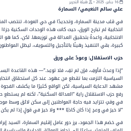
16 يناير، 2025
•
هيئة التحرير
علي سالم النعيمي/ السمارة
في قلب مدينة السمارة، وتحديدًا في حي العودة، تنتصب المن
انتخابية لم تبارح الورق، حيث كانت هذه الوحدات السكنية جزءًا
الانتخابية، واعدةً بتحقيق العدالة في توزيعها. لكن، كما هو ا
كبيرة، بقي التنفيذ رهينًا بالتأجيل والتسويف، ليظل المواطنون 
حزب الاستقلال: وعودٌ على ورق
“إذا وعدتَ فأوفِ، فإن لم تفِ، فلا توعِد.”— هذه القاعدة البسي
السياسية التزمت بما تقطع من عهود. عند كل استحقاق انتخابي،
مشهد الدعاية السياسية، لكن الواقع كثيرًا ما يكشف الفجوة ا
رفع حزب الاستقلال راية “العدالة السكنية”، لكنه لم يستطع 
في وقتٍ تتزايد فيه حاجة المواطنين إلى سكن لائق وسط موجة ال
“لا خيرَ في وعدٍ إذا كان كاذبًا *** ولا خيرَ في قولٍ إذا لم يكن 
في خضم هذا الجمود، برز دور عامل إقليم السمارة، السيد إبرا
الملف المتعثر، ساعيًا إلى تجاوز العوائق الإدارية والسياسية