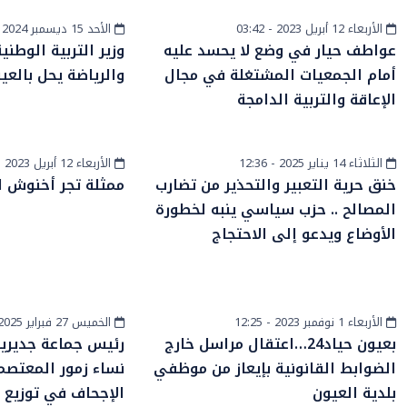
الأربعاء 12 أبريل 2023 - 03:42
الأحد 15 ديسمبر 2024 - 16:45
المزيد
أخبار عامة
عواطف حيار في وضع لا يحسد عليه
وزير التربية الوطني
أمام الجمعيات المشتغلة في مجال
والرياضة يحل بالعي
الإعاقة والتربية الدامجة
الثلاثاء 14 يناير 2025 - 12:36
الأربعاء 12 أبريل 2023 - 04:25
أخبار وطنية
سياسة
خنق حرية التعبير والتحذير من تضارب
ممثلة تجر أخنوش ل
المصالح .. حزب سياسي ينبه لخطورة
الأوضاع ويدعو إلى الاحتجاج
الأربعاء 1 نوفمبر 2023 - 12:25
الخميس 27 فبراير 2025 - 23:04
أخبار الصحراء
أخبار الصحراء
بعيون حياد24…اعتقال مراسل خارج
رئيس جماعة جديرية 
الضوابط القانونية بإيعاز من موظفي
نساء زمور المعتصما
بلدية العيون
الإجحاف في توزيع ا