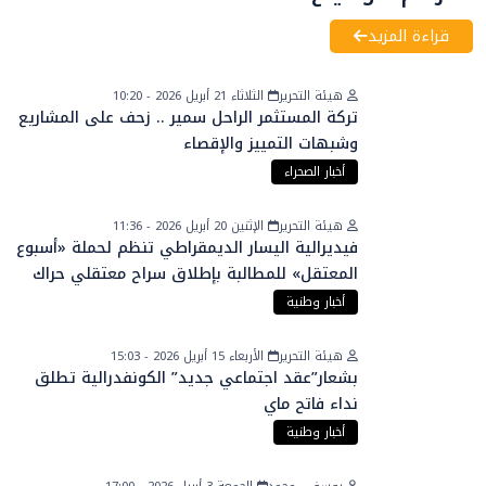
قراءة المزيد
هيئة التحرير
الثلاثاء 21 أبريل 2026 - 10:20
تركة المستثمر الراحل سمير .. زحف على المشاريع
وشبهات التمييز والإقصاء
أخبار الصحراء
هيئة التحرير
الإثنين 20 أبريل 2026 - 11:36
فيديرالية اليسار الديمقراطي تنظم لحملة «أسبوع
المعتقل» للمطالبة بإطلاق سراح معتقلي حراك
الريف
أخبار وطنية
هيئة التحرير
الأربعاء 15 أبريل 2026 - 15:03
بشعار”عقد اجتماعي جديد” الكونفدرالية تطلق
نداء فاتح ماي
أخبار وطنية