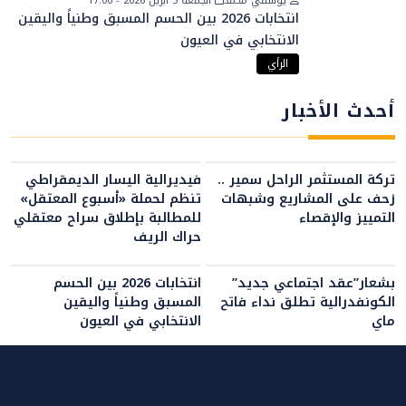
يوسفي محمد
الجمعة 3 أبريل 2026 - 17:00
انتخابات 2026 بين الحسم المسبق وطنياً واليقين
الانتخابي في العيون
الرأي
أحدث الأخبار
تركة المستثمر الراحل سمير ..
فيديرالية اليسار الديمقراطي
زحف على المشاريع وشبهات
تنظم لحملة «أسبوع المعتقل»
التمييز والإقصاء
للمطالبة بإطلاق سراح معتقلي
حراك الريف
بشعار”عقد اجتماعي جديد”
انتخابات 2026 بين الحسم
الكونفدرالية تطلق نداء فاتح
المسبق وطنياً واليقين
ماي
الانتخابي في العيون