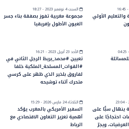
السبت 4 نوفمبر 2023 - 18:27
أخبار الصحراء
ة والتعليم الأولي
مجموعة مغربية تفوز بصفقة بناء جسر
ون
العيون الأطول بإفريقيا
الأحد 23 أبريل 2023 - 16:21
أخبار وطنية
لمسائلة
تعيين #محمد_بريظ الرجل الثاني في
#القوات_المسلحة_الملكية خلفا
لفاروق بلخير الذي ظهر على كرسي
متحرك أثناء توشيحه
الثلاثاء 24 مارس 2026 - 15:29
أخبار وطنية
ينهال سبًّا على
السفير الأمريكي بالمغرب يؤكد
ت احتجاجًا على
أهمية تعزيز التعاون الاقتصادي مع
لعرضيات، ويجرّ
الرباط