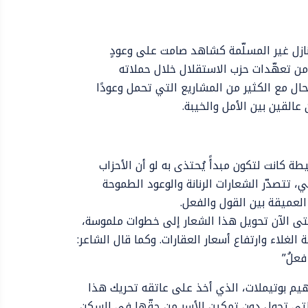
ازل غير المسلّمة كشاهد صامت على وعودٍ
 من تعهّدات حزب الاستقلال خلال حملاته
لحال مع الكثير من المشاريع التي تحمل وعودًا
عالقين بين الأمل والخيبة.
طة كانت لتكون مبدأً يُحتذى به لو أن الأحزاب
 تتصدّر الشعارات الرنانة والوعود الطموحة
لعميقة بين القول والفعل.
حتى الآن تحويل هذا الشعار إلى خطوات ملموسة،
غلاء وارتفاع أسعار العقارات. وكما قال الشاعر:
فعلُ”
هيم بوتيملات، الذي أخذ على عاتقه تحريك هذا
 التي تحول دون تمكين الأسر من حقّها في السكن.