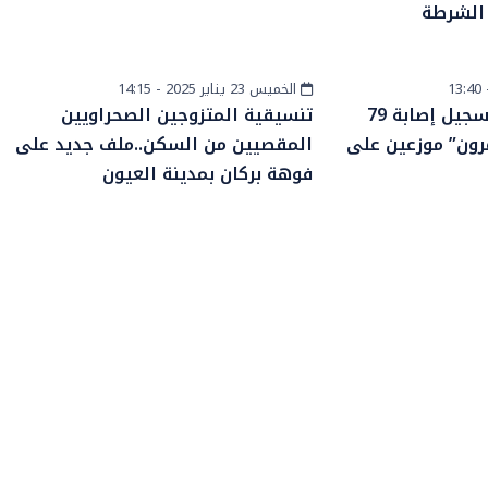
 الشرطة
الخميس 23 يناير 2025 - 14:15
أخبار الصحراء
مندوبية السجون: تسجيل إصابة 79
تنسيقية المتزوجين الصحراويين
مرون” موزعين على
المقصيين من السكن..ملف جديد على
فوهة بركان بمدينة العيون