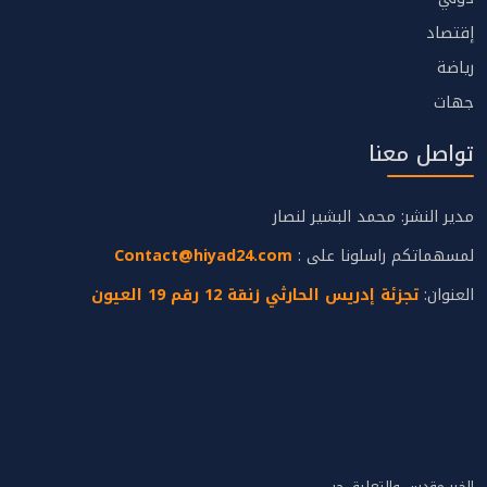
إقتصاد
رياضة
جهات
تواصل معنا
مدير النشر: محمد البشير لنصار
لمسهماتكم راسلونا على :
Contact@hiyad24.com
العنوان:
تجزئة إدريس الحارثي زنقة 12 رقم 19 العيون
الخبر مقدس والتعليق حر