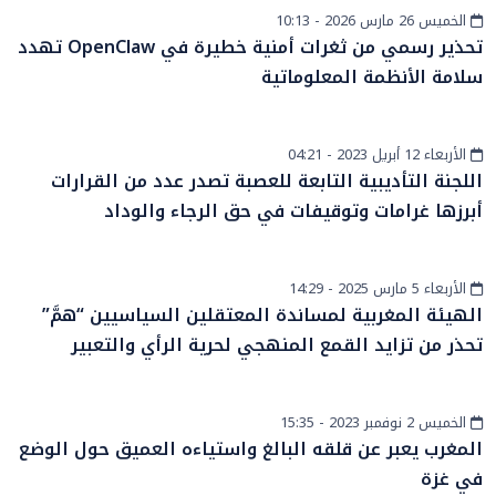
الخميس 26 مارس 2026 - 10:13
أخبار وطنية
تحذير رسمي من ثغرات أمنية خطيرة في OpenClaw تهدد
سلامة الأنظمة المعلوماتية
الأربعاء 12 أبريل 2023 - 04:21
رياضة
اللجنة التأديبية التابعة للعصبة تصدر عدد من القرارات
أبرزها غرامات وتوقيفات في حق الرجاء والوداد
الأربعاء 5 مارس 2025 - 14:29
أخبار وطنية
الهيئة المغربية لمساندة المعتقلين السياسيين “همَّ”
تحذر من تزايد القمع المنهجي لحرية الرأي والتعبير
الخميس 2 نوفمبر 2023 - 15:35
أخبار وطنية
المغرب يعبر عن قلقه البالغ واستياءه العميق حول الوضع
في غزة