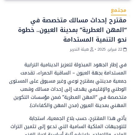
مجتمع
مقترح إحداث مسالك متخصصة في
“المهن العطرية” بمدينة العيون.. خطوة
نحو التنمية المستدامة
22 فبراير، 2025
•
هيئة التحرير
في إطار الجهود المبذولة لتعزيز الدينامية الترابية
المستدامة بجهة العيون – الساقية الحمراء، تقدمت
جمعية مدينتي بمقترح نوعي وغير مسبوق على المستوى
الوطني والإقليمي يهدف إلى إحداث مسالك وشعب
متخصصة في “المهن العطرية” ضمن مؤسسات التكوين
المهني بمدينة العيون (مدن المهن والكفاءات).
يأتي هذا المقترح، حسب بلاغ الجمعية، استجابة
للتوجيهات الملكية السامية التي تدعو إلى تثمين التراث
المادي واللامادي باعتباره آلية أساسية لإبراز الغنى