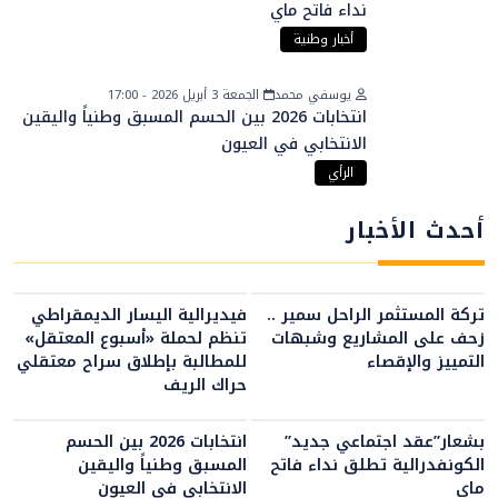
نداء فاتح ماي
أخبار وطنية
يوسفي محمد
الجمعة 3 أبريل 2026 - 17:00
انتخابات 2026 بين الحسم المسبق وطنياً واليقين
الانتخابي في العيون
الرأي
أحدث الأخبار
تركة المستثمر الراحل سمير ..
فيديرالية اليسار الديمقراطي
زحف على المشاريع وشبهات
تنظم لحملة «أسبوع المعتقل»
التمييز والإقصاء
للمطالبة بإطلاق سراح معتقلي
حراك الريف
بشعار”عقد اجتماعي جديد”
انتخابات 2026 بين الحسم
الكونفدرالية تطلق نداء فاتح
المسبق وطنياً واليقين
ماي
الانتخابي في العيون