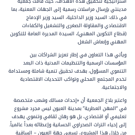
استراتيجية لتحقيق هذه الأهداف، حيث قامت جمعية
مدينتي بإرسال مراسلات رسمية إلى الجهات المعنية، بما
في ذلك: السيد وزير الداخلية، السيد وزير الإدماج
الاقتصادي والمقاولة الصغرى والتشغيل والكفاءات
(قطاع التكوين المهني)، السيدة المديرة العامة للتكوين
المهني وإنعاش الشغل.
ويأتي هذا التعاون في إطار تعزيز الشراكات بين
المؤسسات الرسمية والتنظيمات المدنية ذات البعد
التنموي المسؤول، بهدف تحقيق تنمية شاملة ومستدامة
تخدم المجتمع المحلي وتواكب التحديات الاقتصادية
والاجتماعية.
واعتبر بلاغ الجمعية أن «إحداث مسالك وشعب متخصصة
في “المهن العطرية” بمدينة العيون ليس مجرد مشروع
تعليمي أو اقتصادي، بل هو رهان ثقافي وتنموي يهدف
إلى إحياء التراث الصحراوي الحسانية وإعطائه بعداً عالمياً.
من خلال هذا المشروع، تسعى جهة العيون – الساقية