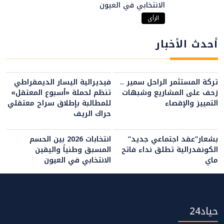
الانتخابي في العيون
الرأي
أحدث الأخبار
تركة المستثمر الراحل سمير ..
فيديرالية اليسار الديمقراطي
زحف على المشاريع وشبهات
تنظم لحملة «أسبوع المعتقل»
التمييز والإقصاء
للمطالبة بإطلاق سراح معتقلي
حراك الريف
بشعار”عقد اجتماعي جديد”
انتخابات 2026 بين الحسم
الكونفدرالية تطلق نداء فاتح
المسبق وطنياً واليقين
ماي
الانتخابي في العيون
حياد24