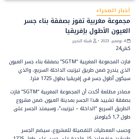
أخبار الصحراء
مجموعة مغربية تفوز بصفقة بناء جسر
العيون الأطول بإفريقيا
4 نوفمبر، 2023
•
هيئة التحرير
كش24
فازت المجموعة المغربية “SGTM” بصفقة بناء جسر العيون
الذي يندرج ضمن طريق تيزنيت الداخلة السريع، والذي
سيكون أطول جسر في إفريقيا بطول 1725 مترا.
مصادر مطلعة أكدت أن المجموعة المغربية “SGTM” فازت
بصفقة تشييد هذا الجسر بمدينة العيون. ضمن مشروع
الطريق السريع “الداخلة – تيزنيت”، وسيمتد الجسر على
طول 1,7 كيلومتر.
وحسب المعطيات التفصيلة للمشروع، سيضم الجسر
طريقين منفصلين كل واحدة على جسر، على طول 1725