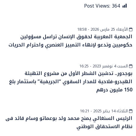
Post Views:
364
الأربعاء 25 مارس 2026 - 18:58
أخبار وطنية
الجمعية المغربية لحقوق الإنسان تراسل مسؤولين
حكوميين وتدعو لإنهاء التمييز العنصري واحترام الحريات
السبت 4 نوفمبر 2023 - 16:25
أخبار الصحراء
بوجدور.. تدشين الشطر الأول من مشروع التهيئة
الهيدرو-فلاحية للمدار السقوي “الجريفية” باستثمار بلغ
150 مليون درهم
الثلاثاء 14 يناير 2025 - 16:21
الساحل والصحراء
الرئيس السنغالي يمنح محمد ولد بوعماتو وسام قائد فى
نظام الاستحقاق الوطني