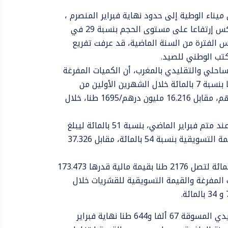
ناء الوطية إلى حدود نهاية فبراير المنصرم ،
نحو 6822 طنا بقيمة تجاوزت 243.879 مليون درهم، وهو ما يعكس إرتفاعا على مستوى الحجم بنسبة 29 في
انت نفس الفترة من السنة الماضية، قد عرفت تفريع
ساحلي والتقليدي بالمغرب، أن الكميات المفرغة
من الأسماك السطحية على مستوى هذا الميناء، عرفت ارتفاعا بنسبة 7 بالمائة خلال الشهرين الأولين من
السنة الجارية، لتبلغ 1819 طنا، بقيمة قدرها 12.148 مليون درهم، مقابل 16.216 مليون درهم/1695 طنا، خلال
إلى ذلك عرفت الكميات المصطادة من السمك الأبيض ارتفاعا عند متم فبراير الماضي، بنسبة 51 بالمائة ليبلغ
2817 طنا بقيمة تبلغ 57.296 مليون درهم، أي بارتفاع في القيمة التسويقية بنسبة 54 بالمائة، مقابل 37.326
وبخصوص الرخويات، فقد ارتفعت الكميات المفرغة بنسبة 27 بالمائة لتصل 2176 طنا بقيمة مالية قدرها 173.473
ة، فيما سجلت الكميات المفرغة والقيمة التسويقية للقشريات خلال
وعلى المستوى الوطني، بلغت منتجات الصيد الساحلي والتقليدي المسوقة 67 ألفا و644 طنا نهاية فبراير