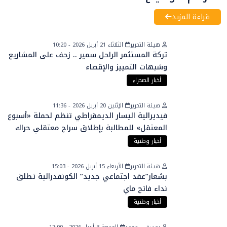
قراءة المزيد
هيئة التحرير
الثلاثاء 21 أبريل 2026 - 10:20
تركة المستثمر الراحل سمير .. زحف على المشاريع
وشبهات التمييز والإقصاء
أخبار الصحراء
هيئة التحرير
الإثنين 20 أبريل 2026 - 11:36
فيديرالية اليسار الديمقراطي تنظم لحملة «أسبوع
المعتقل» للمطالبة بإطلاق سراح معتقلي حراك
الريف
أخبار وطنية
هيئة التحرير
الأربعاء 15 أبريل 2026 - 15:03
بشعار”عقد اجتماعي جديد” الكونفدرالية تطلق
نداء فاتح ماي
أخبار وطنية