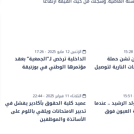
ة ذاتها من السنة الماضية. وسجلت من حيث القيمة ارتفاعا
الإثنين 12 مايو 2025 - 17:26
أخبار عامة
ن تشن حملة
الداخلية ترخص لـ”الجمعية” بعقد
ت النارية لتوصيل
مؤتمرها الوطني في بوزنيقة
الثلاثاء 11 فبراير 2025 - 22:44
أخبار وطنية
د الرشيد .. عندما
عميد كلية الحقوق بأكادير يفشل في
 العيون فوق
تدبير الامتحانات ويلقي باللوم على
الأساتذة والموظفين