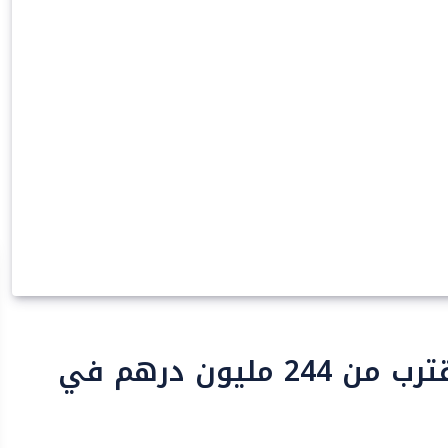
طانطان .. قيمة مفرغات الصيد تقترب من 244 مليون درهم في