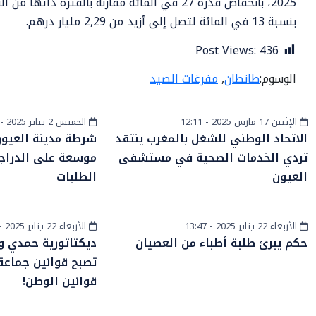
2025، بانخفاض قدره 27 في المائة مقارنة بالفتر
بنسبة 13 في المائة لتصل إلى أزيد من 2,29 مليار درهم.
Post Views:
436
الوسوم:
طانطان
,
مفرغات الصيد
الإثنين 17 مارس 2025 - 12:11
الخميس 2 يناير 2025 - 15:28
أخبار عامة
أخبار الصحراء
الاتحاد الوطني للشغل بالمغرب ينتقد
شرطة مدينة العيو
تردي الخدمات الصحية في مستشفى
موسعة على الدراجا
العيون
الطلبات
الأربعاء 22 يناير 2025 - 13:47
الأربعاء 22 يناير 2025 - 15:51
أخبار وطنية
أخبار الصحراء
حكم يبرئ طلبة أطباء من العصيان
ديكتاتورية حمدي ول
تصبح قوانين جماعة
قوانين الوطن!