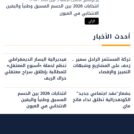
يوسفي محمد
الجمعة 3 أبريل 2026 - 17:00
انتخابات 2026 بين الحسم المسبق وطنياً واليقين
الانتخابي في العيون
الرأي
أحدث الأخبار
تركة المستثمر الراحل سمير ..
فيديرالية اليسار الديمقراطي
زحف على المشاريع وشبهات
تنظم لحملة «أسبوع المعتقل»
التمييز والإقصاء
للمطالبة بإطلاق سراح معتقلي
حراك الريف
بشعار”عقد اجتماعي جديد”
انتخابات 2026 بين الحسم
الكونفدرالية تطلق نداء فاتح
المسبق وطنياً واليقين
ماي
الانتخابي في العيون