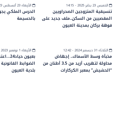
الخميس 23 يناير 2025 - 14:15
الأربعاء 23 أغسطس 2023 - 16:07
أخبار الصحراء
المزيد
تنسيقية المتزوجين الصحراويين
الحرس الملكي يجو
المقصيين من السكن..ملف جديد على
بالحسيمة
فوهة بركان بمدينة العيون
الثلاثاء 31 ديسمبر 2024 - 12:42
الأربعاء 1 نوفمبر 2023 - 12:25
الساحل والصحراء
أخبار الصحراء
مخبأة وسط الأسماك.. إجهاض
بعيون حي
محاولة لتهريب أزيد من 3.5 أطنان من
الضوابط القانونية
“الحشيش” بمعبر الكركارات
بلدية العيون