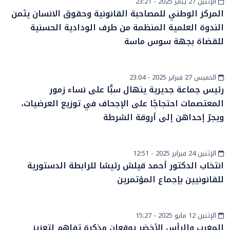
الإثنين 27 يناير 2025 - 23:21
أخبار عامة
المركز الوطني للمصاحبة القانونية وحقوق الانسان يثمن
الندوة العلمية المنظمة من طرف الودادية الحسنية
للقضاة بجهة سوس ماسة
الخميس 27 فبراير 2025 - 23:04
أخبار الصحراء
رئيس جماعة جديرية ينهال سبًّا على نساء زمور
المعتصمات احتجاجًا على الإجحاف في توزيع العرضيات،
ويجرّ إحداهن إلى أروقة الشرطة
الإثنين 24 فبراير 2025 - 12:51
سياسة
انتخاب الدكتور أحمد قيلش رئيسًا للرابطة الدستورية
للقانونيين بإجماع المؤتمرين
الإثنين 12 مايو 2025 - 15:27
أخبار عامة
المغرب والرأس الأخضر يوقعان مذكرة تفاهم لتعزيز