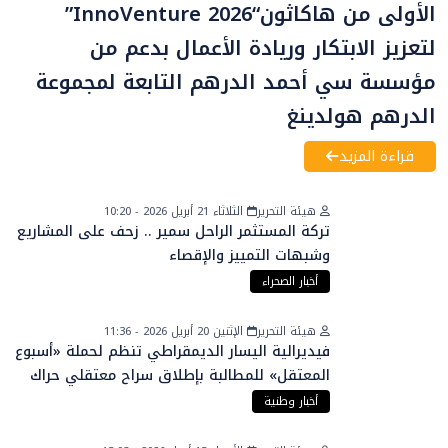
الأولى من هاكاثون“InnoVenture 2026”
لتعزيز الابتكار وريادة الأعمال بدعم من
مؤسسة سي أحمد الدرهم التابعة لمجموعة
الدرهم هولدينغ
قراءة المزيد
هيئة التحرير
الثلاثاء 21 أبريل 2026 - 10:20
تركة المستثمر الراحل سمير .. زحف على المشاريع
وشبهات التمييز والإقصاء
أخبار الصحراء
هيئة التحرير
الإثنين 20 أبريل 2026 - 11:36
فيديرالية اليسار الديمقراطي تنظم لحملة «أسبوع
المعتقل» للمطالبة بإطلاق سراح معتقلي حراك
الريف
أخبار وطنية