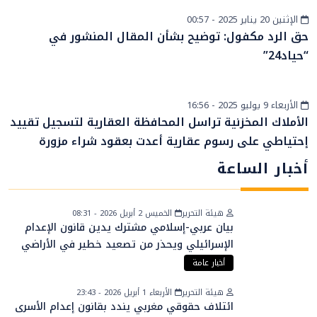
الإثنين 20 يناير 2025 - 00:57
أخبار عامة
حق الرد مكفول: توضيح بشأن المقال المنشور في
“حياد24”
الأربعاء 9 يوليو 2025 - 16:56
أخبار الصحراء
الأملاك المخزنية تراسل المحافظة العقارية لتسجيل تقييد
إحتياطي على رسوم عقارية أعدت بعقود شراء مزورة
أخبار الساعة
هيئة التحرير
الخميس 2 أبريل 2026 - 08:31
بيان عربي-إسلامي مشترك يدين قانون الإعدام
الإسرائيلي ويحذر من تصعيد خطير في الأراضي
الفلسطينية
أخبار عامة
هيئة التحرير
الأربعاء 1 أبريل 2026 - 23:43
ائتلاف حقوقي مغربي يندد بقانون إعدام الأسرى