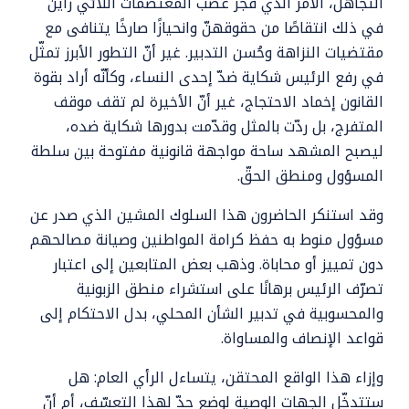
التجاهل، الأمر الذي فجّر غضب المعتصمات اللائي رأين
في ذلك انتقاصًا من حقوقهنّ وانحيازًا صارخًا يتنافى مع
مقتضيات النزاهة وحُسن التدبير. غير أنّ التطور الأبرز تمثّل
في رفع الرئيس شكاية ضدّ إحدى النساء، وكأنّه أراد بقوة
القانون إخماد الاحتجاج، غير أنّ الأخيرة لم تقف موقف
المتفرج، بل ردّت بالمثل وقدّمت بدورها شكاية ضده،
ليصبح المشهد ساحة مواجهة قانونية مفتوحة بين سلطة
المسؤول ومنطق الحقّ.
وقد استنكر الحاضرون هذا السلوك المشين الذي صدر عن
مسؤول منوط به حفظ كرامة المواطنين وصيانة مصالحهم
دون تمييز أو محاباة. وذهب بعض المتابعين إلى اعتبار
تصرّف الرئيس برهانًا على استشراء منطق الزبونية
والمحسوبية في تدبير الشأن المحلي، بدل الاحتكام إلى
قواعد الإنصاف والمساواة.
وإزاء هذا الواقع المحتقن، يتساءل الرأي العام: هل
ستتدخّل الجهات الوصية لوضع حدّ لهذا التعسّف، أم أنّ