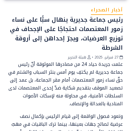
أخبار الصحراء
رئيس جماعة جديرية ينهال سبًّا على نساء
زمور المعتصمات احتجاجًا على الإجحاف في
توزيع العرضيات، ويجرّ إحداهن إلى أروقة
الشرطة
27 فبراير، 2025
•
هيئة التحرير
علمت جريدة حياد 24 من مصادرها الموثوقة أنّ رئيس
جماعة جديرية لم يكتفِ يوم أمس بنثر السباب والشتم في
حقّ نساء زمور المعتصمات أمام مقر الجماعة، بل عمد إلى
تصعيد الموقف بتقديم شكاية ضدّ إحدى المعتصمات لدى
السلطات الأمنية، في محاولة منه لإسكات الأصوات
المنادية بالعدالة والإنصاف.
وتعود فصول الواقعة إلى قيام الرئيس بإكمال نصف
عرضية لصالح جهات بعينها، بينما ترك الباقيات في مهبّ