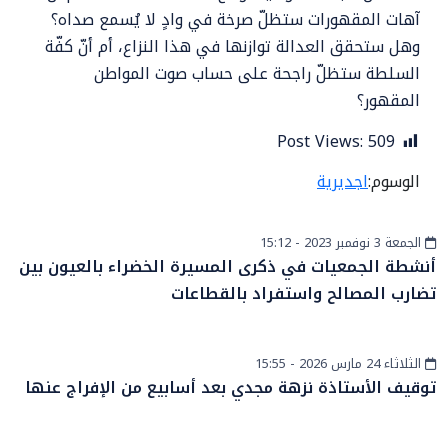
آهات المقهورات ستظلّ صرخة في وادٍ لا يُسمع صداه؟
وهل ستحقق العدالة توازنها في هذا النزاع، أم أنّ كفّة
السلطة ستظلّ راجحة على حساب صوت المواطن
المقهور؟
Post Views:
509
الوسوم:
اجديرية
الجمعة 3 نوفمبر 2023 - 15:12
أخبار الصحراء
أنشطة الجمعيات في ذكرى المسيرة الخضراء بالعيون بين
تضارب المصالح واستفراد بالقطاعات
الثلاثاء 24 مارس 2026 - 15:55
أخبار وطنية
توقيف الأستاذة نزهة مجدي بعد أسابيع من الإفراج عنها