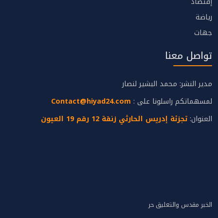
إقتصاد
رياضة
جهات
تواصل معنا
مدير النشر: محمد البشير لنصار
لمسهماتكم راسلونا على :
Contact@hiyad24.com
العنوان:
تجزئة إدريس الحارثي زنقة 12 رقم 19 العيون
الخبر مقدس والتعليق حر