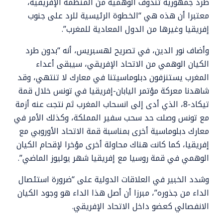
طرد جمهورية تندوف الوهمية من المنظمة الإفريقية،
معتبرا أن هذه هي “الخطوة الرئيسية للرد على جنوب
إفريقيا وغيرها من الدول المعادية للمغرب”.
وأضاف نور الدين، في تصريح لهسبريس، أنه “بدون طرد
الكيان الوهمي من الاتحاد الإفريقي، سيبقى أعداء
المغرب يستنزفون دبلوماسيتنا في معارك لا تنتهي، وقد
شاهدنا معركة مؤتمر اليابان-إفريقيا في تونس خلال قمة
تيكاد-8، الذي أدى إلى انسحاب المغرب ثم نتجت عنه أزمة
مع تونس وصلت حد سحب سفير المملكة، وكذلك الأمر في
معارك دبلوماسية أخرى بمناسبة قمة الاتحاد الأوروبي مع
إفريقيا، كما كانت هناك محاولة أخرى مؤخرا لإقحام الكيان
الوهمي في قمة روسيا مع إفريقيا شهر يوليوز الماضي”.
وشدد الخبير في العلاقات الدولية على “ضرورة استئصال
الداء من جذوره”، مبرزا أن أصل هذا الداء هو وجود الكيان
الانفصالي كعضو داخل الاتحاد الإفريقي.