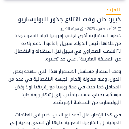
المزيد
خبير: حان وقت اقتلاع جذور البوليساريو
23 أغسطس، 2023
•
هيئة التحرير
خطوة استفزازية أخرى لجنوب إفريقيا تجاه المغرب جدد
من خلالها رئيس الدولة، سيريل رامافوزا، دعم بلاده
لـ”الشعب الصحراوي في سبيل نيل استقلاله والانفصال
عن المملكة المغربية”، على حد تعبيره.
وقف استمرار مسلسل الاستفزاز هذا الذي تنهجه بعض
الدول، ومنه محاولة إقحام الجبهة الانفصالية في عدد من
المحافل كما حدث في قمة روسيا مع إفريقيا لولا رفض
موسكو، يحتاج، بحسب باحثين، إلى إشهار ورقة طرد
البوليساريو من المنظمة الإفريقية.
في هذا الإطار، قال أحمد نور الدين، خبير في العلاقات
الدولية، إن الخارجية المغربية عليها أن تسعى بجدية إلى