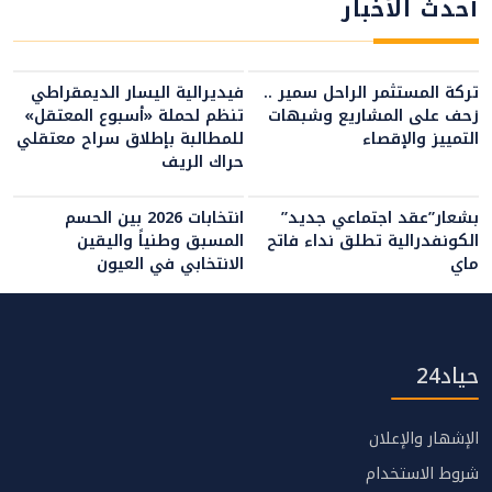
أحدث الأخبار
تركة المستثمر الراحل سمير ..
فيديرالية اليسار الديمقراطي
زحف على المشاريع وشبهات
تنظم لحملة «أسبوع المعتقل»
التمييز والإقصاء
للمطالبة بإطلاق سراح معتقلي
حراك الريف
بشعار”عقد اجتماعي جديد”
انتخابات 2026 بين الحسم
الكونفدرالية تطلق نداء فاتح
المسبق وطنياً واليقين
ماي
الانتخابي في العيون
حياد24
الإشهار والإعلان
شروط الاستخدام