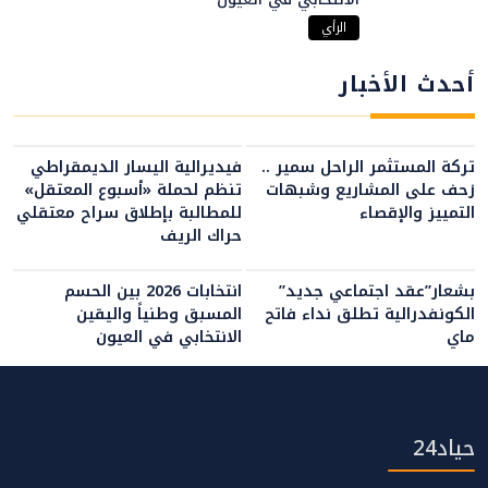
الرأي
أحدث الأخبار
تركة المستثمر الراحل سمير ..
فيديرالية اليسار الديمقراطي
زحف على المشاريع وشبهات
تنظم لحملة «أسبوع المعتقل»
التمييز والإقصاء
للمطالبة بإطلاق سراح معتقلي
حراك الريف
بشعار”عقد اجتماعي جديد”
انتخابات 2026 بين الحسم
الكونفدرالية تطلق نداء فاتح
المسبق وطنياً واليقين
ماي
الانتخابي في العيون
حياد24