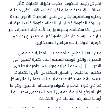
اخنوش رئيسا للحكومة، حكومة تفرزها انتخابات تتأثر
بسياقات إقليمية ودولية لكن أيضا سياقات أخؤى داخلية
وطنية ومناطقية، وكان من ضمن الفرضيات الأخرى قيادة
نزار بركة الحكومة كخيار ثان للدولة، حكومة كانت الفرضيات
تقول أنها ستحتفظ بحقيبة وزارية لأحد أبناء الصحراء، لكن
تيار ولد الرشيد حاز على ماهو أكبر، منصب رابع رجل في
هرمية الدولة رئاسة مجلس المستشارين.
وبين البعد الوطني والخصوصيات المحلية خاصة في
الصحراء، والتي فوضت للقبيلة أحيانا كثيرة تسيير أمور
الأحزاب، بل إن هذه القبلية وتوازناتها حاضرة أيضا في
ذهنية الداخلية، او المخزن المهندس الأول الانتخابات.
بينهما نقط مشتركة عديدة ابرزها استعمال المال بشكل
فج في شراء الذمم والأصوات واستمالة الناخبين، وهو ما
كان له وقع أكثر فضاحة في الصحراء، بدعوى سميت زورا
أرقاما لمشاركة الساكنة في الانتخابات.