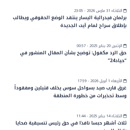
الثلاثاء 31 مارس 2026 - 23:05
أخبار وطنية
برلمان فيدرالية اليسار ينتقد الوضع الحقوقي ويطالب
بإطلاق سراح لمام آيت الجديدة
الإثنين 20 يناير 2025 - 00:57
أخبار عامة
حق الرد مكفول: توضيح بشأن المقال المنشور في
“حياد24”
الأربعاء 1 أبريل 2026 - 17:59
حوادث
غرق قارب صيد بسواحل سوس يخلف قتيلين ومفقوداً
وسط تحذيرات من خطورة المنطقة
الثلاثاء 14 يناير 2025 - 11:44
أخبار وطنية
ثلاث أشهر حبسا نافذا في حق رئيس تنسيقية ضحايا