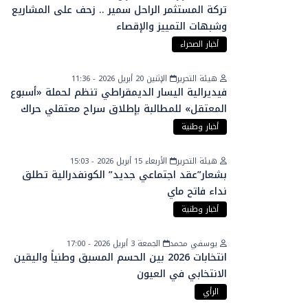
تركة المستثمر الراحل سمير .. زحف على المشاريع
وشبهات التمييز والإقصاء
أخبار الصحراء
هيئة التحرير
الإثنين 20 أبريل 2026 - 11:36
فيديرالية اليسار الديمقراطي تنظم لحملة «أسبوع
المعتقل» للمطالبة بإطلاق سراح معتقلي حراك
الريف
أخبار وطنية
هيئة التحرير
الأربعاء 15 أبريل 2026 - 15:03
بشعار”عقد اجتماعي جديد” الكونفدرالية تطلق
نداء فاتح ماي
أخبار وطنية
يوسفي محمد
الجمعة 3 أبريل 2026 - 17:00
انتخابات 2026 بين الحسم المسبق وطنياً واليقين
الانتخابي في العيون
الرأي