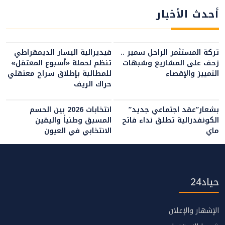
أحدث الأخبار
تركة المستثمر الراحل سمير ..
فيديرالية اليسار الديمقراطي
زحف على المشاريع وشبهات
تنظم لحملة «أسبوع المعتقل»
التمييز والإقصاء
للمطالبة بإطلاق سراح معتقلي
حراك الريف
بشعار”عقد اجتماعي جديد”
انتخابات 2026 بين الحسم
الكونفدرالية تطلق نداء فاتح
المسبق وطنياً واليقين
ماي
الانتخابي في العيون
حياد24
الإشهار والإعلان