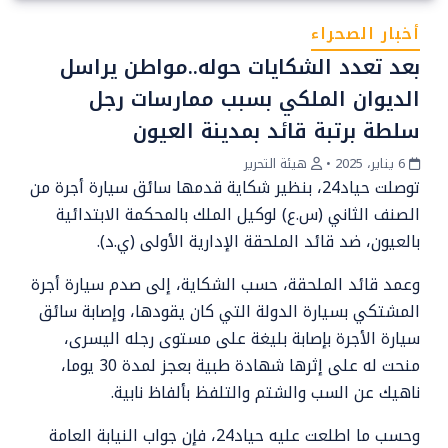
أخبار الصحراء
بعد تعدد الشكايات حوله..مواطن يراسل
الديوان الملكي بسبب ممارسات رجل
سلطة برتبة قائد بمدينة العيون
6 يناير، 2025
•
هيئة التحرير
توصلت حياد24، بنظير شكاية قدمها سائق سيارة أجرة من
الصنف الثاني (س.ع) لوكيل الملك بالمحكمة الابتدائية
بالعيون، ضد قائد الملحقة الإدارية الأولى (ي.د).
وعمد قائد الملحقة، حسب الشكاية، إلى صدم سيارة أجرة
المشتكي بسيارة الدولة التي كان يقودها، وإصابة سائق
سيارة الأجرة بإصابة بليغة على مستوى رجله اليسرى،
منحت له على إثرها شهادة طبية بعجز لمدة 30 يوما،
ناهيك عن السب والشتم والتلفظ بألفاظ نابية.
وحسب ما اطلعت عليه حياد24، فإن جواب النيابة العامة