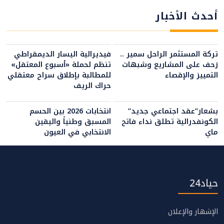
أحدث الأخبار
تركة المستثمر الراحل سمير ..
فيديرالية اليسار الديمقراطي
زحف على المشاريع وشبهات
تنظم لحملة «أسبوع المعتقل»
التمييز والإقصاء
للمطالبة بإطلاق سراح معتقلي
حراك الريف
بشعار”عقد اجتماعي جديد”
انتخابات 2026 بين الحسم
الكونفدرالية تطلق نداء فاتح
المسبق وطنياً واليقين
ماي
الانتخابي في العيون
حياد24
الإشهار والإعلان