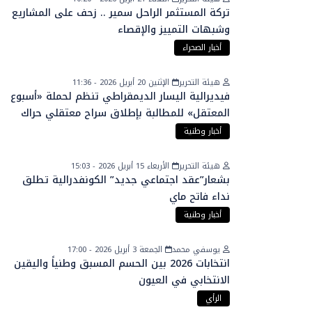
تركة المستثمر الراحل سمير .. زحف على المشاريع
وشبهات التمييز والإقصاء
أخبار الصحراء
هيئة التحرير
الإثنين 20 أبريل 2026 - 11:36
فيديرالية اليسار الديمقراطي تنظم لحملة «أسبوع
المعتقل» للمطالبة بإطلاق سراح معتقلي حراك
الريف
أخبار وطنية
هيئة التحرير
الأربعاء 15 أبريل 2026 - 15:03
بشعار”عقد اجتماعي جديد” الكونفدرالية تطلق
نداء فاتح ماي
أخبار وطنية
يوسفي محمد
الجمعة 3 أبريل 2026 - 17:00
انتخابات 2026 بين الحسم المسبق وطنياً واليقين
الانتخابي في العيون
الرأي