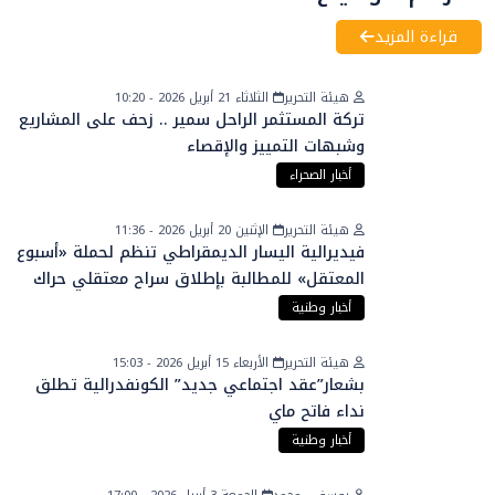
قراءة المزيد
هيئة التحرير
الثلاثاء 21 أبريل 2026 - 10:20
تركة المستثمر الراحل سمير .. زحف على المشاريع
وشبهات التمييز والإقصاء
أخبار الصحراء
هيئة التحرير
الإثنين 20 أبريل 2026 - 11:36
فيديرالية اليسار الديمقراطي تنظم لحملة «أسبوع
المعتقل» للمطالبة بإطلاق سراح معتقلي حراك
الريف
أخبار وطنية
هيئة التحرير
الأربعاء 15 أبريل 2026 - 15:03
بشعار”عقد اجتماعي جديد” الكونفدرالية تطلق
نداء فاتح ماي
أخبار وطنية