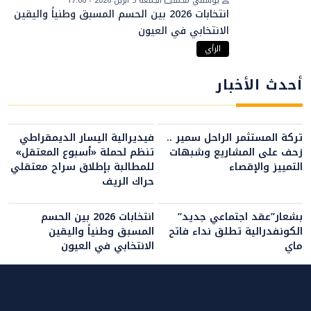
يوسفي محمد
الجمعة 3 أبريل 2026 - 17:00
انتخابات 2026 بين الحسم المسبق وطنياً واليقين
الانتخابي في العيون
الرأي
أحدث الأخبار
تركة المستثمر الراحل سمير ..
فيديرالية اليسار الديمقراطي
زحف على المشاريع وشبهات
تنظم لحملة «أسبوع المعتقل»
التمييز والإقصاء
للمطالبة بإطلاق سراح معتقلي
حراك الريف
بشعار”عقد اجتماعي جديد”
انتخابات 2026 بين الحسم
الكونفدرالية تطلق نداء فاتح
المسبق وطنياً واليقين
ماي
الانتخابي في العيون