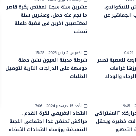
المزيد
 للتيكواندو..
عشرين سنة سجنا لمفتض بكرة قاصر
ب الجماهير عن
ما نجم عنه حمل، وعشرين سنة
لمغتصبين آخرين في قضية طفلة
تيفلت
الخميس 2 يناير 2025 - 15:28
أخبار الصحراء
تابعة للعصبة تصدر
شرطة مدينة العيون تشن حملة
رزها غرامات
موسعة على الدراجات النارية لتوصيل
رجاء والوداد
الطلبات
الأحد 15 ديسمبر 2024 - 17:06
رياضة
اركة: “الاشتراكي
الاتحاد الإفريقي لكرة القدم ..
الات خطيرة ويحمّل
مراكش تحتضن غدا اجتماعي اللجنة
 التدهور
التنفيذية ورؤساء الاتحادات الأعضاء