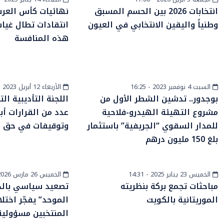
الرأي
أخبار وطنية
انتخابات 2026 بين الحسم المسبق
نهائيات كأس العرش
وطنياً واليقين الانتخابي في العيون
انتقادات تطال غيا
هذه المنافسة
السبت 4 نوفمبر 2023 - 16:25
الأربعاء 12 أبريل 2023 - 04:21
أخبار الصحراء
رياضة
بوجدور.. تدشين الشطر الأول من
اللجنة التأديبية ال
مشروع التهيئة الهيدرو-فلاحية
عدد من القرارات أب
للمدار السقوي “الجريفية” باستثمار
وتوقيفات في حق ال
بلغ 150 مليون درهم
الخميس 23 يناير 2025 - 14:31
الخميس 26 مارس 2026 - 19:45
دولي
جهات
مباحثات تجمع بركة بنظريته
تصعيد سياسي بالدر
الموريتانية بالكويت
الموحد” يفجّر اختل
المنتخبين مسؤولية