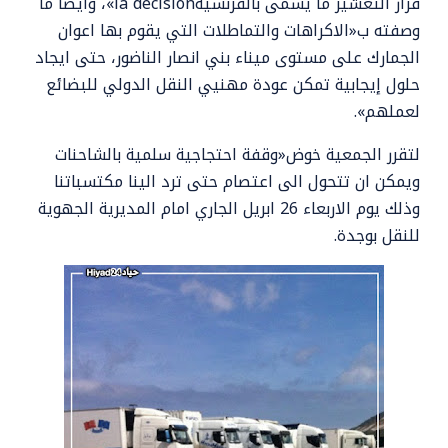
قرار التعشير ما يسمى بالفرنسيةla décision»، وايضا ما
وصفته ب«الاكراهات والتماطلات التي يقوم بها اعوان
الجمارك على مستوى ميناء بني انصار الناضور، حتی ايجاد
حلول إيجابية تمكن عودة مهنيي النقل الدولي للبضائع
لعملهم».
لتقرر الجمعية خوض«وقفة احتجاجية سلمية بالشاحنات
ويمكن ان تتحول الى اعتصام حتى ترد الينا مكتسباتنا
وذلك يوم الاربعاء 26 ابريل الجاري امام المديرية الجهوية
للنقل بوجدة.