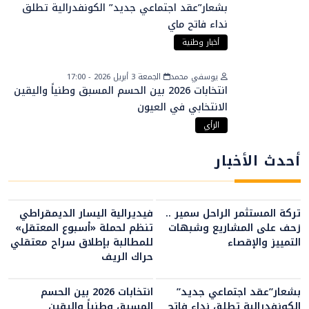
بشعار”عقد اجتماعي جديد” الكونفدرالية تطلق
نداء فاتح ماي
أخبار وطنية
يوسفي محمد
الجمعة 3 أبريل 2026 - 17:00
انتخابات 2026 بين الحسم المسبق وطنياً واليقين
الانتخابي في العيون
الرأي
أحدث الأخبار
تركة المستثمر الراحل سمير ..
فيديرالية اليسار الديمقراطي
زحف على المشاريع وشبهات
تنظم لحملة «أسبوع المعتقل»
التمييز والإقصاء
للمطالبة بإطلاق سراح معتقلي
حراك الريف
بشعار”عقد اجتماعي جديد”
انتخابات 2026 بين الحسم
الكونفدرالية تطلق نداء فاتح
المسبق وطنياً واليقين