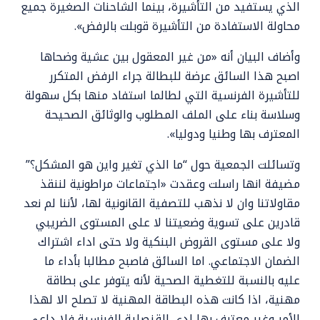
الذي يستفيد من التأشيرة، بينما الشاحنات الصغيرة جميع
محاولة الاستفادة من التأشيرة قوبلت بالرفض».
وأضاف البيان أنه «من غير المعقول بين عشية وضحاها
اصبح هذا السائق عرضة للبطالة جراء الرفض المتكرر
للتأشيرة الفرنسية التي لطالما استفاد منها بكل سهولة
وسلاسة بناء على الملف المطلوب والوثائق الصحيحة
المعترف بها وطنيا ودوليا».
وتسائلت الجمعية حول “ما الذي تغير واين هو المشكل؟”
مضيفة انها راسلت وعقدت «اجتماعات مراطونية لننقذ
مقاولاتنا وان لا نذهب للتصفية القانونية لها، لأننا لم نعد
قادرين على تسوية وضعيتنا لا على المستوى الضريبي
ولا على مستوى القروض البنكية ولا حتى اداء اشتراك
الضمان الاجتماعي. اما السائق فاصبح مطالبا بأداء ما
عليه بالنسبة للتغطية الصحية لأنه يتوفر على بطاقة
مهنية، اذا كانت هذه البطاقة المهنية لا تصلح الا لهذا
الأمر وغير معترف بها لدى القنصلية الفرنسية فلا داعي